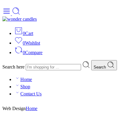
0
Cart
0
Wishlist
0
Compare
Search here
Search
Home
Shop
Contact Us
Web Design
Home