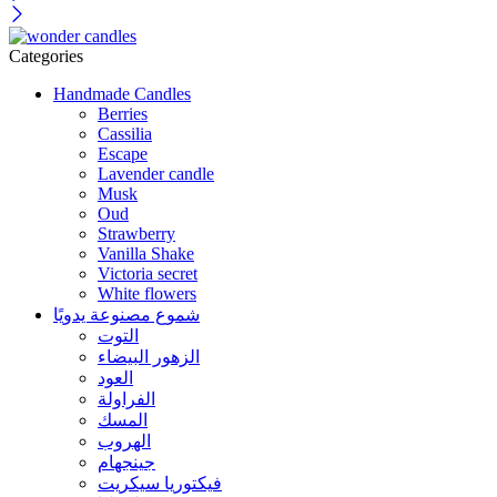
Categories
Handmade Candles
Berries
Cassilia
Escape
Lavender candle
Musk
Oud
Strawberry
Vanilla Shake
Victoria secret
White flowers
شموع مصنوعة يدويًا
التوت
الزهور البيضاء
العود
الفراولة
المسك
الهروب
جينجهام
فيكتوريا سيكريت